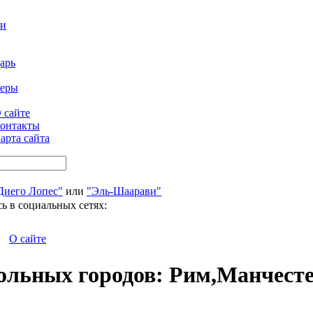
ти
арь
феры
 сайте
онтакты
арта сайта
Диего Лопес"
или
"Эль-Шаарави"
ь в социальных сетях:
О сайте
ольных городов: Рим,Манчест