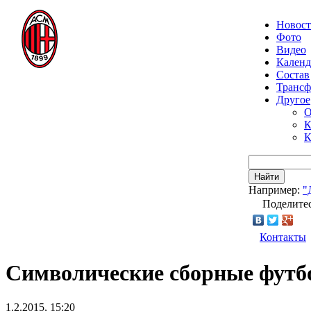
Новос
Фото
Видео
Календ
Состав
Транс
Другое
О
К
К
Найти
Например:
"
Поделитес
Контакты
Символические сборные футб
1.2.2015, 15:20