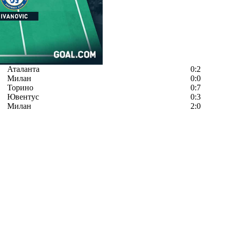
Аталанта
0:2
Милан
0:0
Торино
0:7
Ювентус
0:3
Милан
2:0