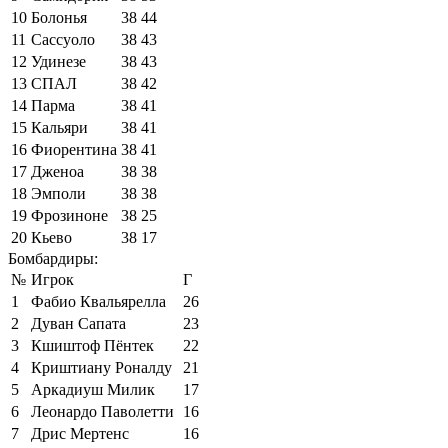
10
Болонья
38
44
11
Сассуоло
38
43
12
Удинезе
38
43
13
СПАЛ
38
42
14
Парма
38
41
15
Кальяри
38
41
16
Фиорентина
38
41
17
Дженоа
38
38
18
Эмполи
38
38
19
Фрозиноне
38
25
20
Кьево
38
17
Бомбардиры:
№
Игрок
Г
1
Фабио Квальярелла
26
2
Дуван Сапата
23
3
Кшиштоф Пёнтек
22
4
Криштиану Роналду
21
5
Аркадиуш Милик
17
6
Леонардо Паволетти
16
7
Дрис Мертенс
16