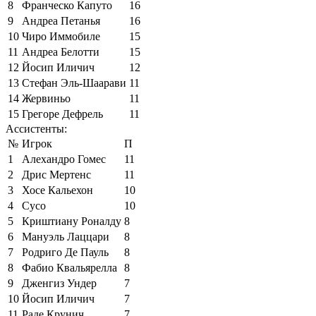
8
Франческо Капуто
16
9
Андреа Петанья
16
10
Чиро Иммобиле
15
11
Андреа Белотти
15
12
Йосип Иличич
12
13
Стефан Эль-Шаарави
11
14
Жервиньо
11
15
Грегоре Дефрель
11
Ассистенты:
№
Игрок
П
1
Алехандро Гомес
11
2
Дрис Мертенс
11
3
Хосе Кальехон
10
4
Сусо
10
5
Криштиану Роналду
8
6
Мануэль Лаццари
8
7
Родриго Де Пауль
8
8
Фабио Квальярелла
8
9
Дженгиз Ундер
7
10
Йосип Иличич
7
11
Раде Крунич
7