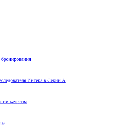
и бронирования
еследователя Интера в Серии А
тии качества
ms