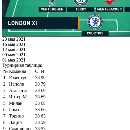
23 мая 2021
16 мая 2021
12 мая 2021
09 мая 2021
01 мая 2021
Турнирная таблица:
№
Команда
О
И
1
Ювентус
38
90
2
Наполи
38
79
3
Аталанта
38
69
4
Интер М
38
69
5
Милан
38
68
6
Рома
38
66
7
Торино
38
63
8
Лацио
38
59
9
Сампдория
38
53