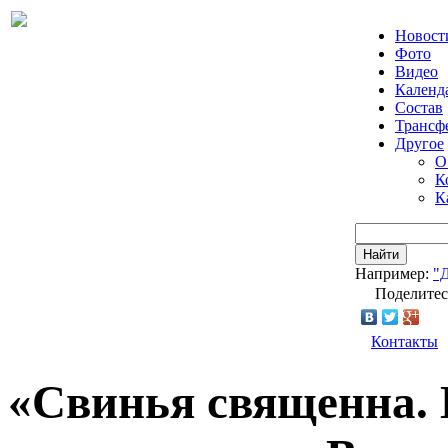
Новост
Фото
Видео
Календ
Состав
Трансф
Другое
О
К
К
Найти
Например:
"
Поделитес
Контакты
«Свинья священна. 