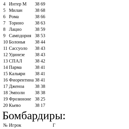
4
Интер М
38
69
5
Милан
38
68
6
Рома
38
66
7
Торино
38
63
8
Лацио
38
59
9
Сампдория
38
53
10
Болонья
38
44
11
Сассуоло
38
43
12
Удинезе
38
43
13
СПАЛ
38
42
14
Парма
38
41
15
Кальяри
38
41
16
Фиорентина
38
41
17
Дженоа
38
38
18
Эмполи
38
38
19
Фрозиноне
38
25
20
Кьево
38
17
Бомбардиры:
№
Игрок
Г