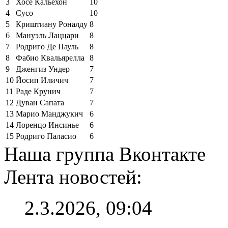
3
Хосе Кальехон
10
4
Сусо
10
5
Криштиану Роналду
8
6
Мануэль Лаццари
8
7
Родриго Де Пауль
8
8
Фабио Квальярелла
8
9
Дженгиз Ундер
7
10
Йосип Иличич
7
11
Раде Крунич
7
12
Дуван Сапата
7
13
Марио Манджукич
6
14
Лоренцо Инсинье
6
15
Родриго Паласио
6
Наша группа Вконтакте
Лента новостей:
2.3.2026, 09:04