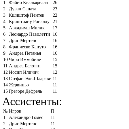
1
Фабио Квальярелла
26
2
Дуван Сапата
23
3
Кшиштоф Пёнтек
22
4
Криштиану Роналду
21
5
Аркадиуш Милик
17
6
Леонардо Паволетти
16
7
Дрис Мертенс
16
8
Франческо Капуто
16
9
Андреа Петанья
16
10
Чиро Иммобиле
15
11
Андреа Белотти
15
12
Йосип Иличич
12
13
Стефан Эль-Шаарави
11
14
Жервиньо
11
15
Грегоре Дефрель
11
Ассистенты:
№
Игрок
П
1
Алехандро Гомес
11
2
Дрис Мертенс
11