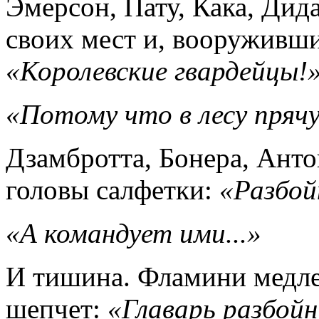
Эмерсон, Пату, Кака, Дид
своих мест и, вооруживши
«Королевские гвардейцы!
«Потому что в лесу прячу
Дзамбротта, Бонера, Анто
головы салфетки:
«Разбой
«А командует ими...»
И тишина. Фламини медле
шепчет:
«Главарь разбойн