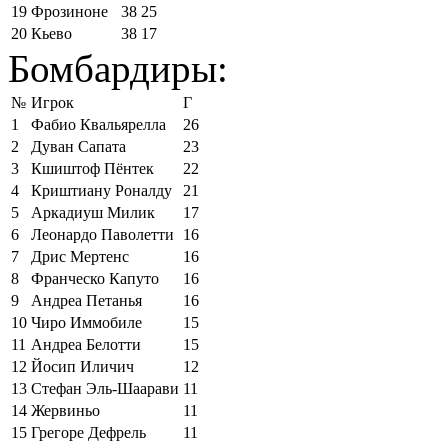
19
Фрозиноне
38
25
20
Кьево
38
17
Бомбардиры:
№
Игрок
Г
1
Фабио Квальярелла
26
2
Дуван Сапата
23
3
Кшиштоф Пёнтек
22
4
Криштиану Роналду
21
5
Аркадиуш Милик
17
6
Леонардо Паволетти
16
7
Дрис Мертенс
16
8
Франческо Капуто
16
9
Андреа Петанья
16
10
Чиро Иммобиле
15
11
Андреа Белотти
15
12
Йосип Иличич
12
13
Стефан Эль-Шаарави
11
14
Жервиньо
11
15
Грегоре Дефрель
11