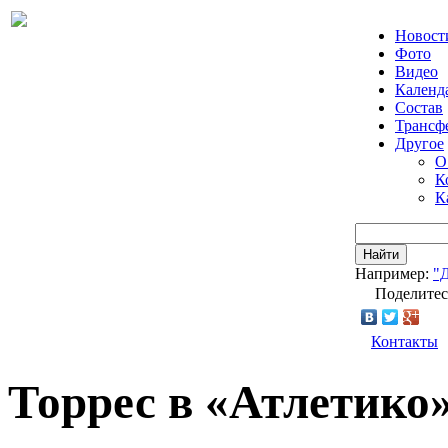
Новост
Фото
Видео
Календ
Состав
Трансф
Другое
О
К
К
Найти
Например:
"
Поделитес
Контакты
Торрес в «Атлетико