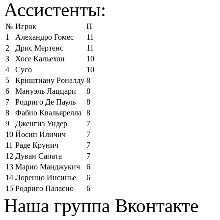
Ассистенты:
№
Игрок
П
1
Алехандро Гомес
11
2
Дрис Мертенс
11
3
Хосе Кальехон
10
4
Сусо
10
5
Криштиану Роналду
8
6
Мануэль Лаццари
8
7
Родриго Де Пауль
8
8
Фабио Квальярелла
8
9
Дженгиз Ундер
7
10
Йосип Иличич
7
11
Раде Крунич
7
12
Дуван Сапата
7
13
Марио Манджукич
6
14
Лоренцо Инсинье
6
15
Родриго Паласио
6
Наша группа Вконтакте