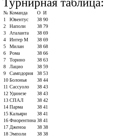
Турнирная таблица:
№
Команда
О
И
1
Ювентус
38
90
2
Наполи
38
79
3
Аталанта
38
69
4
Интер М
38
69
5
Милан
38
68
6
Рома
38
66
7
Торино
38
63
8
Лацио
38
59
9
Сампдория
38
53
10
Болонья
38
44
11
Сассуоло
38
43
12
Удинезе
38
43
13
СПАЛ
38
42
14
Парма
38
41
15
Кальяри
38
41
16
Фиорентина
38
41
17
Дженоа
38
38
18
Эмполи
38
38