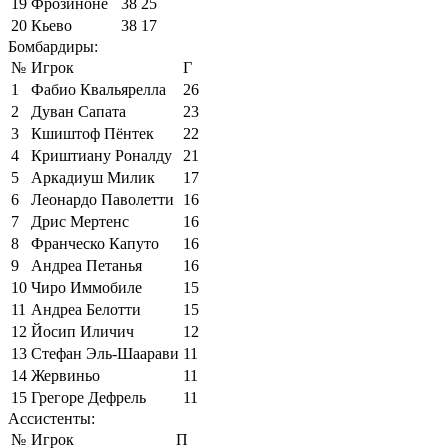
19
Фрозиноне
38
25
20
Кьево
38
17
Бомбардиры:
№
Игрок
Г
1
Фабио Квальярелла
26
2
Дуван Сапата
23
3
Кшиштоф Пёнтек
22
4
Криштиану Роналду
21
5
Аркадиуш Милик
17
6
Леонардо Паволетти
16
7
Дрис Мертенс
16
8
Франческо Капуто
16
9
Андреа Петанья
16
10
Чиро Иммобиле
15
11
Андреа Белотти
15
12
Йосип Иличич
12
13
Стефан Эль-Шаарави
11
14
Жервиньо
11
15
Грегоре Дефрель
11
Ассистенты:
№
Игрок
П