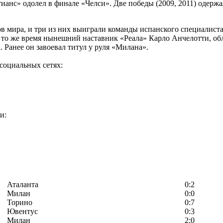
ианс» одолел в финале «Челси». Две победы (2009, 2011) одержа
в мира, и три из них выиграли команды испанского специалист
В то же время нынешний наставник «Реала» Карло Анчелотти, об
. Ранее он завоевал титул у руля «Милана».
социальных сетях:
:
и:
Аталанта
0:2
Милан
0:0
Торино
0:7
Ювентус
0:3
Милан
2:0