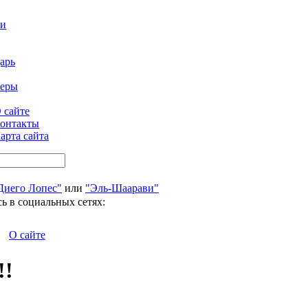
ти
арь
феры
 сайте
онтакты
арта сайта
Диего Лопес"
или
"Эль-Шаарави"
ь в социальных сетях:
О сайте
!!