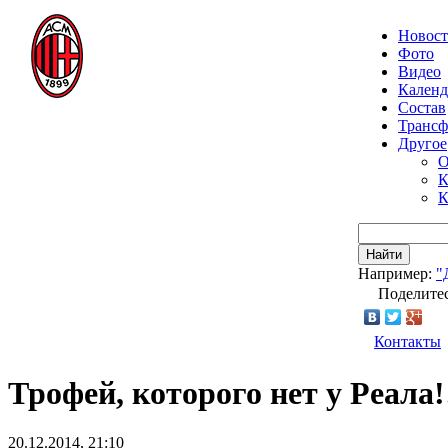
Новос
Фото
Видео
Календ
Состав
Транс
Другое
О
К
К
Найти
Например:
"
Поделитес
Контакты
Трофей, которого нет у Реала!
20.12.2014, 21:10