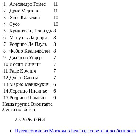
1
Алехандро Гомес
11
2
Дрис Мертенс
11
3
Хосе Кальехон
10
4
Сусо
10
5
Криштиану Роналду
8
6
Мануэль Лаццари
8
7
Родриго Де Пауль
8
8
Фабио Квальярелла
8
9
Дженгиз Ундер
7
10
Йосип Иличич
7
11
Раде Крунич
7
12
Дуван Сапата
7
13
Марио Манджукич
6
14
Лоренцо Инсинье
6
15
Родриго Паласио
6
Наша группа Вконтакте
Лента новостей:
2.3.2026, 09:04
Путешествие из Москвы в Белград: советы и особенност