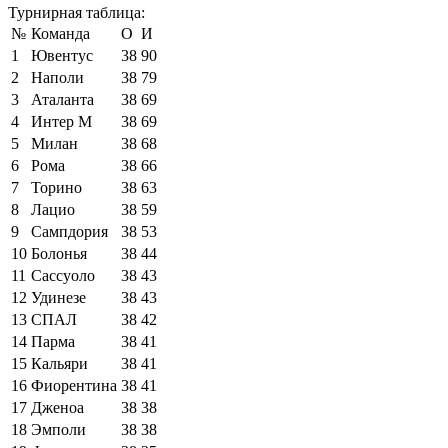
Турнирная таблица:
№
Команда
О
И
1
Ювентус
38
90
2
Наполи
38
79
3
Аталанта
38
69
4
Интер М
38
69
5
Милан
38
68
6
Рома
38
66
7
Торино
38
63
8
Лацио
38
59
9
Сампдория
38
53
10
Болонья
38
44
11
Сассуоло
38
43
12
Удинезе
38
43
13
СПАЛ
38
42
14
Парма
38
41
15
Кальяри
38
41
16
Фиорентина
38
41
17
Дженоа
38
38
18
Эмполи
38
38