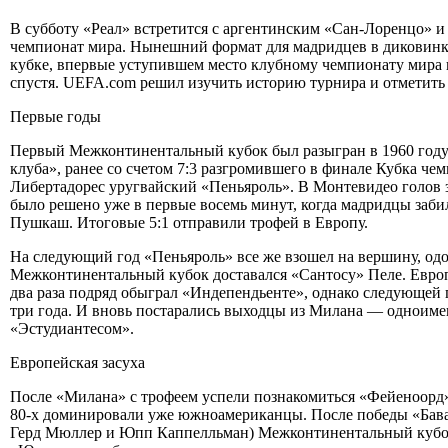
В субботу «Реал» встретится с аргентинским «Сан-Лоренцо» 
чемпионат мира. Нынешний формат для мадридцев в диковинк
кубке, впервые уступившем место клубному чемпионату мира в
спустя. UEFA.com решил изучить историю турнира и отметить
Первые годы
Первый Межконтинентальный кубок был разыгран в 1960 году 
клуба», ранее со счетом 7:3 разгромившего в финале Кубка ч
Либертадорес уругвайский «Пеньяроль». В Монтевидео голов з
было решено уже в первые восемь минут, когда мадридцы забил
Пушкаш. Итоговые 5:1 отправили трофей в Европу.
На следующий год «Пеньяроль» все же взошел на вершину, одол
Межконтинентальный кубок доставался «Сантосу» Пеле. Евро
два раза подряд обыграл «Индепендьенте», однако следующей
три года. И вновь постарались выходцы из Милана — одноимен
«Эстудиантесом».
Европейская засуха
После «Милана» с трофеем успели познакомиться «Фейеноорд»,
80-х доминировали уже южноамериканцы. После победы «Бавар
Герд Мюллер и Юпп Каппелльман) Межконтинентальный кубок з