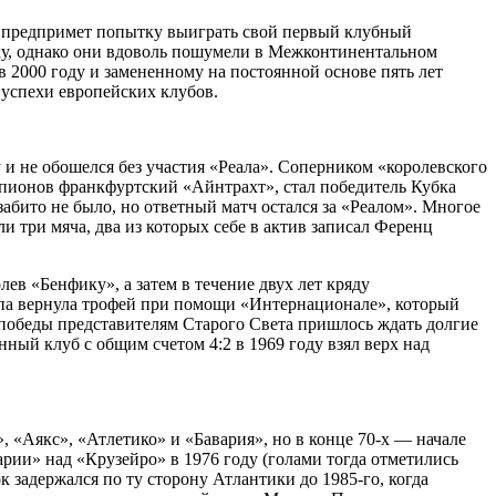
и предпримет попытку выиграть свой первый клубный
у, однако они вдоволь пошумели в Межконтинентальном
 2000 году и замененному на постоянной основе пять лет
 успехи европейских клубов.
и не обошелся без участия «Реала». Соперником «королевского
емпионов франкфуртский «Айнтрахт», стал победитель Кубка
абито не было, но ответный матч остался за «Реалом». Многое
и три мяча, два из которых себе в актив записал Ференц
ев «Бенфику», а затем в течение двух лет кряду
па вернула трофей при помощи «Интернационале», который
 победы представителям Старого Света пришлось ждать долгие
ный клуб с общим счетом 4:2 в 1969 году взял верх над
 «Аякс», «Атлетико» и «Бавария», но в конце 70-х — начале
ии» над «Крузейро» в 1976 году (голами тогда отметились
адержался по ту сторону Атлантики до 1985-го, когда