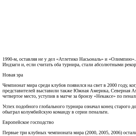
1990-м, оставляя не у дел «Атлетико Насьональ» и «Олимпию»
Индзаги и, если считать оба турнира, стали абсолютными реко
Новая эра
Чемпионат мира среди клубов появился на свет в 2000 году, к
представителей выставили также Южная Америка, Северная Аме
четвертое место, уступив в матче за бронзу «Некаксе» по пенал
Успех подобного глобального турнира означал конец старого д
обыграл колумбийскую команду в серии пенальти.
Европейское господство
Первые три клубных чемпионата мира (2000, 2005, 2006) оста