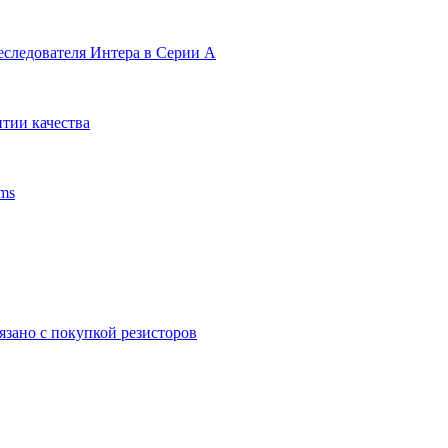
еследователя Интера в Серии А
тии качества
ms
язано с покупкой резисторов