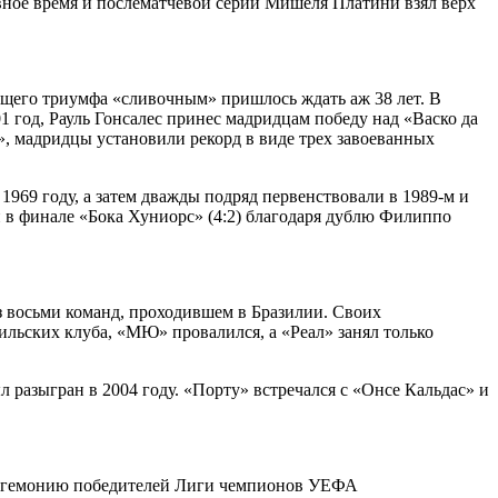
вное время и послематчевой серии Мишеля Платини взял верх
ющего триумфа «сливочным» пришлось ждать аж 38 лет. В
 год, Рауль Гонсалес принес мадридцам победу над «Васко да
, мадридцы установили рекорд в виде трех завоеванных
69 году, а затем дважды подряд первенствовали в 1989-м и
 в финале «Бока Хуниорс» (4:2) благодаря дублю Филиппо
из восьми команд, проходившем в Бразилии. Своих
льских клуба, «МЮ» провалился, а «Реал» занял только
 разыгран в 2004 году. «Порту» встречался с «Онсе Кальдас» и
ь гегемонию победителей Лиги чемпионов УЕФА