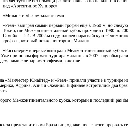
«Ювентус» не без помощи реализовавшего по пенальти в осно
над «Аргентинос Хуниорс».
«Милан» и «Реал» задают темп
«Реал» выиграл самый первый трофей еще в 1960-м, но следу
Токио, где Межконтинентальный кубок проходил с 1980 по 2001
Гамой» — 2:1. В 2002-м году, одолев парагвайскую «Олимпию»
трофеев, который позже повторил «Милан».
«Россонери» впервые выиграли Межконтинентальный кубок в 19
. Уже при новом формате турнира миланцы в 2007 году обыграли
рдсменами с четырьмя трофеями в активе.
огда «Манчестер Юнайтед» и «Реал» приняли участие в турнире 
рика, Африка, Азия и Океания. В финале встретились два брази
ьти.
оброго Межконтинентального кубка, который в последний раз был
лись за представителями Бразилии, однако после этого прерват