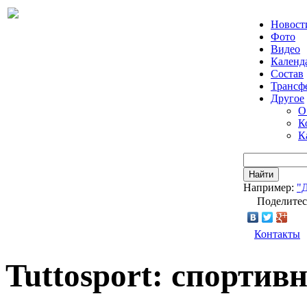
Новост
Фото
Видео
Календ
Состав
Трансф
Другое
О
К
К
Найти
Например:
"
Поделитес
Контакты
Tuttosport: спорти