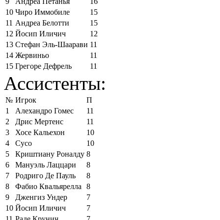
9
Андреа Петанья
16
10
Чиро Иммобиле
15
11
Андреа Белотти
15
12
Йосип Иличич
12
13
Стефан Эль-Шаарави
11
14
Жервиньо
11
15
Грегоре Дефрель
11
Ассистенты:
№
Игрок
П
1
Алехандро Гомес
11
2
Дрис Мертенс
11
3
Хосе Кальехон
10
4
Сусо
10
5
Криштиану Роналду
8
6
Мануэль Лаццари
8
7
Родриго Де Пауль
8
8
Фабио Квальярелла
8
9
Дженгиз Ундер
7
10
Йосип Иличич
7
11
Раде Крунич
7