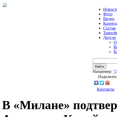
Новост
Фото
Видео
Календ
Состав
Трансф
Другое
О
К
К
Найти
Например:
"
Поделитес
Контакты
В «Милане» подтве