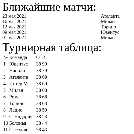
Ближайшие матчи:
23 мая 2021
Аталанта
16 мая 2021
Милан
12 мая 2021
Торино
09 мая 2021
Ювентус
01 мая 2021
Милан
Турнирная таблица:
№
Команда
О
И
1
Ювентус
38
90
2
Наполи
38
79
3
Аталанта
38
69
4
Интер М
38
69
5
Милан
38
68
6
Рома
38
66
7
Торино
38
63
8
Лацио
38
59
9
Сампдория
38
53
10
Болонья
38
44
11
Сассуоло
38
43