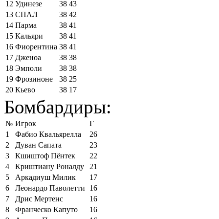
12
Удинезе
38
43
13
СПАЛ
38
42
14
Парма
38
41
15
Кальяри
38
41
16
Фиорентина
38
41
17
Дженоа
38
38
18
Эмполи
38
38
19
Фрозиноне
38
25
20
Кьево
38
17
Бомбардиры:
№
Игрок
Г
1
Фабио Квальярелла
26
2
Дуван Сапата
23
3
Кшиштоф Пёнтек
22
4
Криштиану Роналду
21
5
Аркадиуш Милик
17
6
Леонардо Паволетти
16
7
Дрис Мертенс
16
8
Франческо Капуто
16