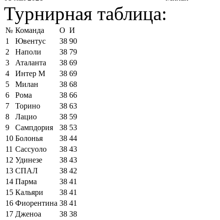
Турнирная таблица:
№
Команда
О
И
1
Ювентус
38
90
2
Наполи
38
79
3
Аталанта
38
69
4
Интер М
38
69
5
Милан
38
68
6
Рома
38
66
7
Торино
38
63
8
Лацио
38
59
9
Сампдория
38
53
10
Болонья
38
44
11
Сассуоло
38
43
12
Удинезе
38
43
13
СПАЛ
38
42
14
Парма
38
41
15
Кальяри
38
41
16
Фиорентина
38
41
17
Дженоа
38
38