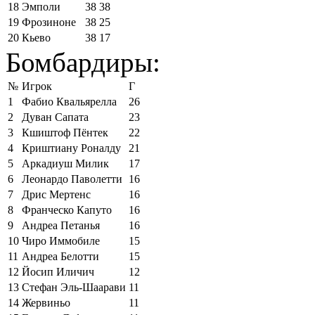
18
Эмполи
38
38
19
Фрозиноне
38
25
20
Кьево
38
17
Бомбардиры:
№
Игрок
Г
1
Фабио Квальярелла
26
2
Дуван Сапата
23
3
Кшиштоф Пёнтек
22
4
Криштиану Роналду
21
5
Аркадиуш Милик
17
6
Леонардо Паволетти
16
7
Дрис Мертенс
16
8
Франческо Капуто
16
9
Андреа Петанья
16
10
Чиро Иммобиле
15
11
Андреа Белотти
15
12
Йосип Иличич
12
13
Стефан Эль-Шаарави
11
14
Жервиньо
11