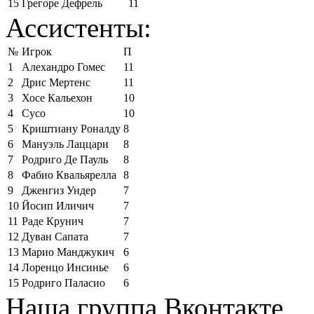
15
Грегоре Дефрель
11
Ассистенты:
№
Игрок
П
1
Алехандро Гомес
11
2
Дрис Мертенс
11
3
Хосе Кальехон
10
4
Сусо
10
5
Криштиану Роналду
8
6
Мануэль Лаццари
8
7
Родриго Де Пауль
8
8
Фабио Квальярелла
8
9
Дженгиз Ундер
7
10
Йосип Иличич
7
11
Раде Крунич
7
12
Дуван Сапата
7
13
Марио Манджукич
6
14
Лоренцо Инсинье
6
15
Родриго Паласио
6
Наша группа Вконтакте