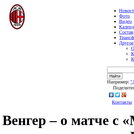
Новос
Фото
Видео
Календ
Состав
Транс
Другое
О
К
К
Найти
Например:
"
Поделитес
Контакты
Венгер – о матче с 