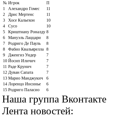
№
Игрок
П
1
Алехандро Гомес
11
2
Дрис Мертенс
11
3
Хосе Кальехон
10
4
Сусо
10
5
Криштиану Роналду
8
6
Мануэль Лаццари
8
7
Родриго Де Пауль
8
8
Фабио Квальярелла
8
9
Дженгиз Ундер
7
10
Йосип Иличич
7
11
Раде Крунич
7
12
Дуван Сапата
7
13
Марио Манджукич
6
14
Лоренцо Инсинье
6
15
Родриго Паласио
6
Наша группа Вконтакте
Лента новостей: