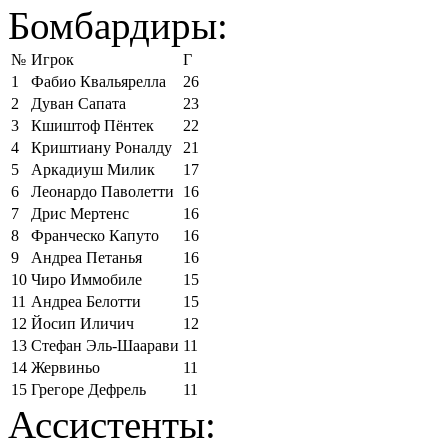
Бомбардиры:
№
Игрок
Г
1
Фабио Квальярелла
26
2
Дуван Сапата
23
3
Кшиштоф Пёнтек
22
4
Криштиану Роналду
21
5
Аркадиуш Милик
17
6
Леонардо Паволетти
16
7
Дрис Мертенс
16
8
Франческо Капуто
16
9
Андреа Петанья
16
10
Чиро Иммобиле
15
11
Андреа Белотти
15
12
Йосип Иличич
12
13
Стефан Эль-Шаарави
11
14
Жервиньо
11
15
Грегоре Дефрель
11
Ассистенты: