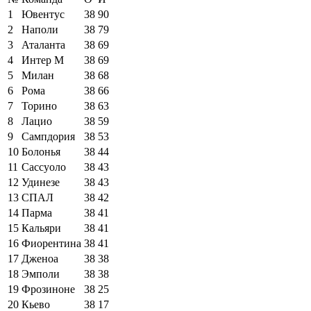
1
Ювентус
38
90
2
Наполи
38
79
3
Аталанта
38
69
4
Интер М
38
69
5
Милан
38
68
6
Рома
38
66
7
Торино
38
63
8
Лацио
38
59
9
Сампдория
38
53
10
Болонья
38
44
11
Сассуоло
38
43
12
Удинезе
38
43
13
СПАЛ
38
42
14
Парма
38
41
15
Кальяри
38
41
16
Фиорентина
38
41
17
Дженоа
38
38
18
Эмполи
38
38
19
Фрозиноне
38
25
20
Кьево
38
17