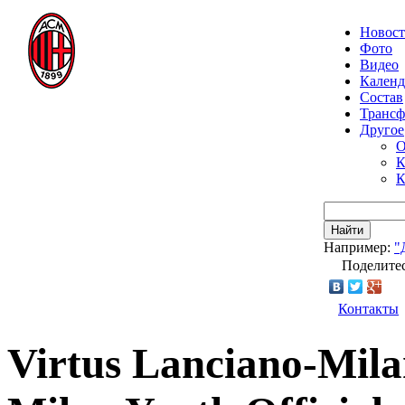
Новос
Фото
Видео
Календ
Состав
Транс
Другое
О
К
К
Найти
Например:
"
Поделитес
Контакты
Virtus Lanciano-Mila