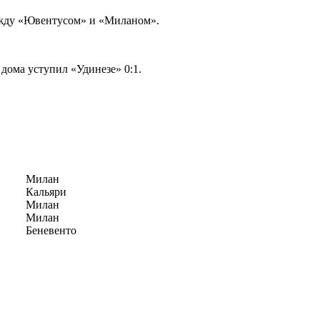
ежду «Ювентусом» и «Миланом».
 дома уступил «Удинезе» 0:1.
Милан
Кальяри
Милан
Милан
Беневенто