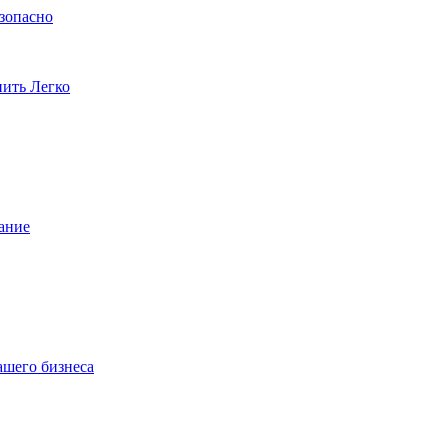
езопасно
пить Легко
ание
ашего бизнеса