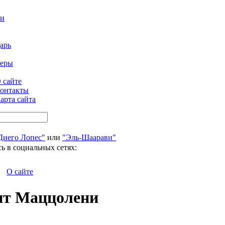
ти
арь
феры
 сайте
онтакты
арта сайта
Диего Лопес"
или
"Эль-Шаарави"
ь в социальных сетях:
О сайте
ит Маццолени