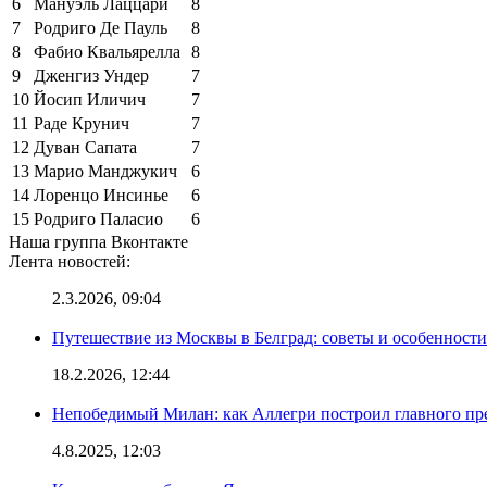
6
Мануэль Лаццари
8
7
Родриго Де Пауль
8
8
Фабио Квальярелла
8
9
Дженгиз Ундер
7
10
Йосип Иличич
7
11
Раде Крунич
7
12
Дуван Сапата
7
13
Марио Манджукич
6
14
Лоренцо Инсинье
6
15
Родриго Паласио
6
Наша группа Вконтакте
Лента новостей:
2.3.2026, 09:04
Путешествие из Москвы в Белград: советы и особенност
18.2.2026, 12:44
Непобедимый Милан: как Аллегри построил главного пр
4.8.2025, 12:03