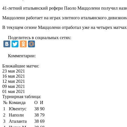
41-летний итальянский рефери Паоло Маццолени получил наз
Маццолени работает на играх элитного итальянского дивизиона
В текущем сезоне Маццолени отработал уже на четырех матчах 
Поделитесь в социальных сетях:
Комментарии:
Ближайшие матчи:
23 мая 2021
16 мая 2021
12 мая 2021
09 мая 2021
01 мая 2021
Турнирная таблица:
№
Команда
О
И
1
Ювентус
38
90
2
Наполи
38
79
3
Аталанта
38
69