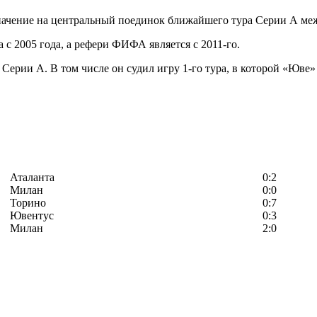
начение на центральный поединок ближайшего тура Серии А м
 с 2005 года, а рефери ФИФА является с 2011-го.
Серии А. В том числе он судил игру 1-го тура, в которой «Юве»
Аталанта
0:2
Милан
0:0
Торино
0:7
Ювентус
0:3
Милан
2:0