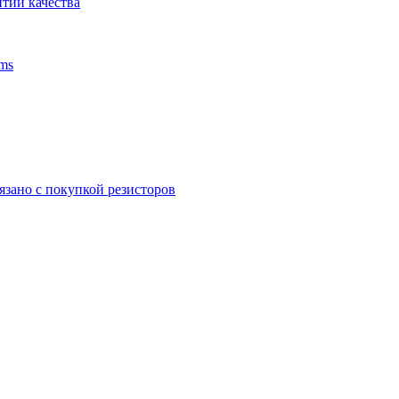
тии качества
ms
язано с покупкой резисторов