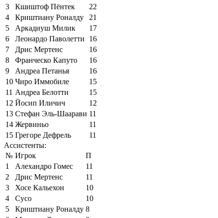
3
Кшиштоф Пёнтек
22
4
Криштиану Роналду
21
5
Аркадиуш Милик
17
6
Леонардо Паволетти
16
7
Дрис Мертенс
16
8
Франческо Капуто
16
9
Андреа Петанья
16
10
Чиро Иммобиле
15
11
Андреа Белотти
15
12
Йосип Иличич
12
13
Стефан Эль-Шаарави
11
14
Жервиньо
11
15
Грегоре Дефрель
11
Ассистенты:
№
Игрок
П
1
Алехандро Гомес
11
2
Дрис Мертенс
11
3
Хосе Кальехон
10
4
Сусо
10
5
Криштиану Роналду
8