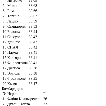
4
Интер М
38
69
5
Милан
38
68
6
Рома
38
66
7
Торино
38
63
8
Лацио
38
59
9
Сампдория
38
53
10
Болонья
38
44
11
Сассуоло
38
43
12
Удинезе
38
43
13
СПАЛ
38
42
14
Парма
38
41
15
Кальяри
38
41
16
Фиорентина
38
41
17
Дженоа
38
38
18
Эмполи
38
38
19
Фрозиноне
38
25
20
Кьево
38
17
Бомбардиры:
№
Игрок
Г
1
Фабио Квальярелла
26
2
Дуван Сапата
23