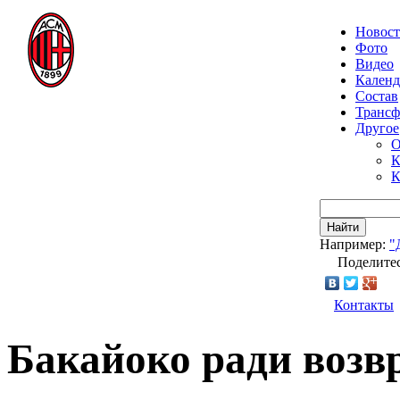
Новос
Фото
Видео
Календ
Состав
Транс
Другое
О
К
К
Найти
Например:
"
Поделитес
Контакты
Бакайоко ради воз