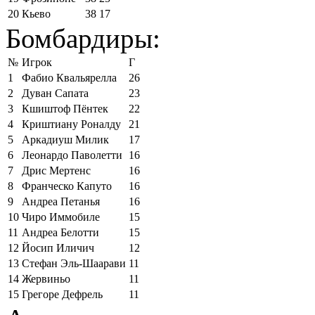
20
Кьево
38
17
Бомбардиры:
№
Игрок
Г
1
Фабио Квальярелла
26
2
Дуван Сапата
23
3
Кшиштоф Пёнтек
22
4
Криштиану Роналду
21
5
Аркадиуш Милик
17
6
Леонардо Паволетти
16
7
Дрис Мертенс
16
8
Франческо Капуто
16
9
Андреа Петанья
16
10
Чиро Иммобиле
15
11
Андреа Белотти
15
12
Йосип Иличич
12
13
Стефан Эль-Шаарави
11
14
Жервиньо
11
15
Грегоре Дефрель
11