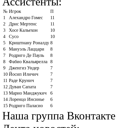
Ассистенты:
№
Игрок
П
1
Алехандро Гомес
11
2
Дрис Мертенс
11
3
Хосе Кальехон
10
4
Сусо
10
5
Криштиану Роналду
8
6
Мануэль Лаццари
8
7
Родриго Де Пауль
8
8
Фабио Квальярелла
8
9
Дженгиз Ундер
7
10
Йосип Иличич
7
11
Раде Крунич
7
12
Дуван Сапата
7
13
Марио Манджукич
6
14
Лоренцо Инсинье
6
15
Родриго Паласио
6
Наша группа Вконтакте