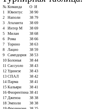
№
Команда
О
И
1
Ювентус
38
90
2
Наполи
38
79
3
Аталанта
38
69
4
Интер М
38
69
5
Милан
38
68
6
Рома
38
66
7
Торино
38
63
8
Лацио
38
59
9
Сампдория
38
53
10
Болонья
38
44
11
Сассуоло
38
43
12
Удинезе
38
43
13
СПАЛ
38
42
14
Парма
38
41
15
Кальяри
38
41
16
Фиорентина
38
41
17
Дженоа
38
38
18
Эмполи
38
38
19
Фрозиноне
38
25