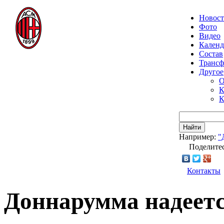
Новос
Фото
Видео
Календ
Состав
Транс
Другое
О
К
К
Найти
Например:
"
Поделитес
Контакты
Доннарумма надеетс