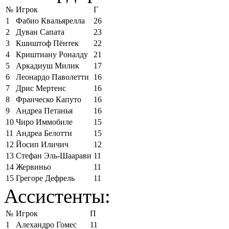
№
Игрок
Г
1
Фабио Квальярелла
26
2
Дуван Сапата
23
3
Кшиштоф Пёнтек
22
4
Криштиану Роналду
21
5
Аркадиуш Милик
17
6
Леонардо Паволетти
16
7
Дрис Мертенс
16
8
Франческо Капуто
16
9
Андреа Петанья
16
10
Чиро Иммобиле
15
11
Андреа Белотти
15
12
Йосип Иличич
12
13
Стефан Эль-Шаарави
11
14
Жервиньо
11
15
Грегоре Дефрель
11
Ассистенты:
№
Игрок
П
1
Алехандро Гомес
11