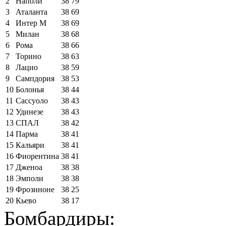
2
Наполи
38
79
3
Аталанта
38
69
4
Интер М
38
69
5
Милан
38
68
6
Рома
38
66
7
Торино
38
63
8
Лацио
38
59
9
Сампдория
38
53
10
Болонья
38
44
11
Сассуоло
38
43
12
Удинезе
38
43
13
СПАЛ
38
42
14
Парма
38
41
15
Кальяри
38
41
16
Фиорентина
38
41
17
Дженоа
38
38
18
Эмполи
38
38
19
Фрозиноне
38
25
20
Кьево
38
17
Бомбардиры: