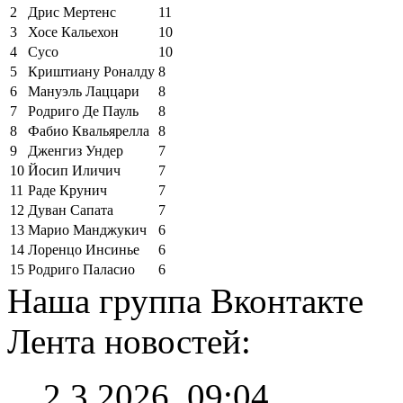
2
Дрис Мертенс
11
3
Хосе Кальехон
10
4
Сусо
10
5
Криштиану Роналду
8
6
Мануэль Лаццари
8
7
Родриго Де Пауль
8
8
Фабио Квальярелла
8
9
Дженгиз Ундер
7
10
Йосип Иличич
7
11
Раде Крунич
7
12
Дуван Сапата
7
13
Марио Манджукич
6
14
Лоренцо Инсинье
6
15
Родриго Паласио
6
Наша группа Вконтакте
Лента новостей:
2.3.2026, 09:04