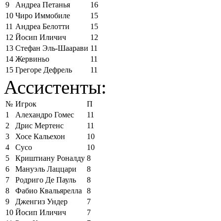
9
Андреа Петанья
16
10
Чиро Иммобиле
15
11
Андреа Белотти
15
12
Йосип Иличич
12
13
Стефан Эль-Шаарави
11
14
Жервиньо
11
15
Грегоре Дефрель
11
Ассистенты:
№
Игрок
П
1
Алехандро Гомес
11
2
Дрис Мертенс
11
3
Хосе Кальехон
10
4
Сусо
10
5
Криштиану Роналду
8
6
Мануэль Лаццари
8
7
Родриго Де Пауль
8
8
Фабио Квальярелла
8
9
Дженгиз Ундер
7
10
Йосип Иличич
7