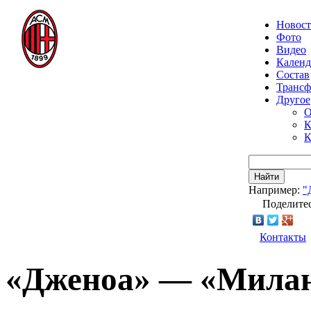
Новос
Фото
Видео
Календ
Состав
Транс
Другое
О
К
К
Найти
Например:
"
Поделитес
Контакты
«Дженоа» — «Милан