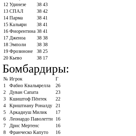
12
Удинезе
38
43
13
СПАЛ
38
42
14
Парма
38
41
15
Кальяри
38
41
16
Фиорентина
38
41
17
Дженоа
38
38
18
Эмполи
38
38
19
Фрозиноне
38
25
20
Кьево
38
17
Бомбардиры:
№
Игрок
Г
1
Фабио Квальярелла
26
2
Дуван Сапата
23
3
Кшиштоф Пёнтек
22
4
Криштиану Роналду
21
5
Аркадиуш Милик
17
6
Леонардо Паволетти
16
7
Дрис Мертенс
16
8
Франческо Капуто
16