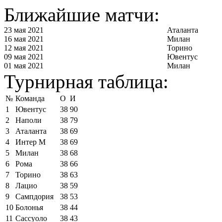
Ближайшие матчи:
23 мая 2021
Аталанта
16 мая 2021
Милан
12 мая 2021
Торино
09 мая 2021
Ювентус
01 мая 2021
Милан
Турнирная таблица:
№
Команда
О
И
1
Ювентус
38
90
2
Наполи
38
79
3
Аталанта
38
69
4
Интер М
38
69
5
Милан
38
68
6
Рома
38
66
7
Торино
38
63
8
Лацио
38
59
9
Сампдория
38
53
10
Болонья
38
44
11
Сассуоло
38
43