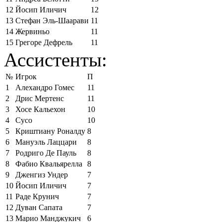
12
Йосип Иличич
12
13
Стефан Эль-Шаарави
11
14
Жервиньо
11
15
Грегоре Дефрель
11
Ассистенты:
№
Игрок
П
1
Алехандро Гомес
11
2
Дрис Мертенс
11
3
Хосе Кальехон
10
4
Сусо
10
5
Криштиану Роналду
8
6
Мануэль Лаццари
8
7
Родриго Де Пауль
8
8
Фабио Квальярелла
8
9
Дженгиз Ундер
7
10
Йосип Иличич
7
11
Раде Крунич
7
12
Дуван Сапата
7
13
Марио Манджукич
6