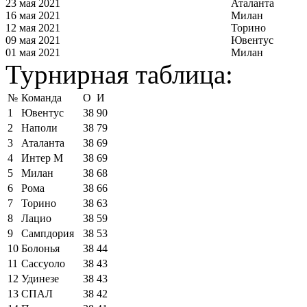
23 мая 2021
Аталанта
16 мая 2021
Милан
12 мая 2021
Торино
09 мая 2021
Ювентус
01 мая 2021
Милан
Турнирная таблица:
№
Команда
О
И
1
Ювентус
38
90
2
Наполи
38
79
3
Аталанта
38
69
4
Интер М
38
69
5
Милан
38
68
6
Рома
38
66
7
Торино
38
63
8
Лацио
38
59
9
Сампдория
38
53
10
Болонья
38
44
11
Сассуоло
38
43
12
Удинезе
38
43
13
СПАЛ
38
42