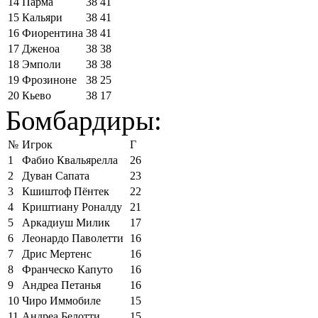
14
Парма
38
41
15
Кальяри
38
41
16
Фиорентина
38
41
17
Дженоа
38
38
18
Эмполи
38
38
19
Фрозиноне
38
25
20
Кьево
38
17
Бомбардиры:
№
Игрок
Г
1
Фабио Квальярелла
26
2
Дуван Сапата
23
3
Кшиштоф Пёнтек
22
4
Криштиану Роналду
21
5
Аркадиуш Милик
17
6
Леонардо Паволетти
16
7
Дрис Мертенс
16
8
Франческо Капуто
16
9
Андреа Петанья
16
10
Чиро Иммобиле
15
11
Андреа Белотти
15