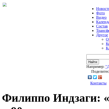
Новост
Фото
Видео
Календ
Состав
Трансф
Другое
О
К
К
Найти
Например:
"
Поделитес
Контакты
Филиппо Индзаги: 