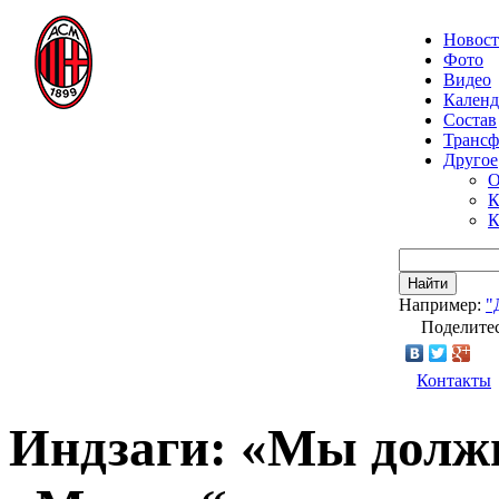
Новос
Фото
Видео
Календ
Состав
Транс
Другое
О
К
К
Найти
Например:
"
Поделитес
Контакты
Индзаги: «Мы долж