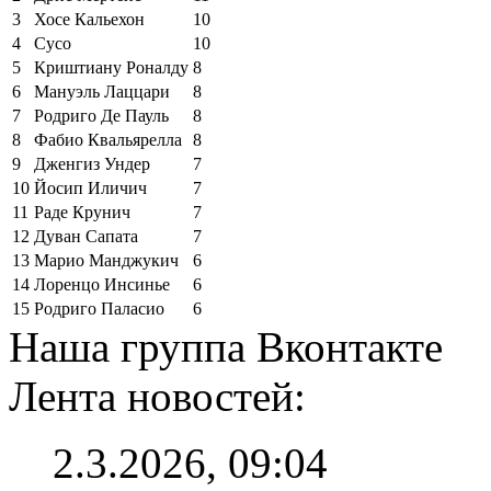
3
Хосе Кальехон
10
4
Сусо
10
5
Криштиану Роналду
8
6
Мануэль Лаццари
8
7
Родриго Де Пауль
8
8
Фабио Квальярелла
8
9
Дженгиз Ундер
7
10
Йосип Иличич
7
11
Раде Крунич
7
12
Дуван Сапата
7
13
Марио Манджукич
6
14
Лоренцо Инсинье
6
15
Родриго Паласио
6
Наша группа Вконтакте
Лента новостей:
2.3.2026, 09:04