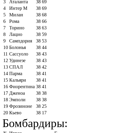
3
Аталанта
38
69
4
Интер М
38
69
5
Милан
38
68
6
Рома
38
66
7
Торино
38
63
8
Лацио
38
59
9
Сампдория
38
53
10
Болонья
38
44
11
Сассуоло
38
43
12
Удинезе
38
43
13
СПАЛ
38
42
14
Парма
38
41
15
Кальяри
38
41
16
Фиорентина
38
41
17
Дженоа
38
38
18
Эмполи
38
38
19
Фрозиноне
38
25
20
Кьево
38
17
Бомбардиры: