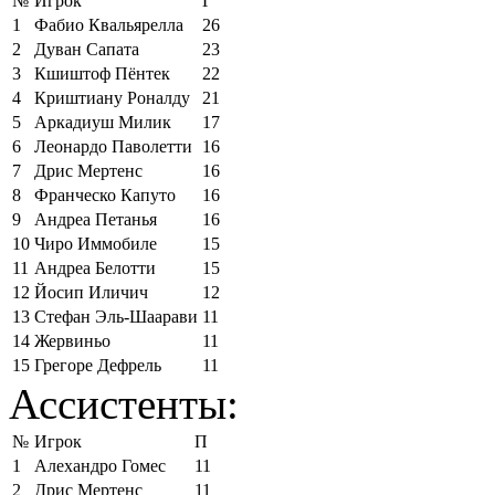
№
Игрок
Г
1
Фабио Квальярелла
26
2
Дуван Сапата
23
3
Кшиштоф Пёнтек
22
4
Криштиану Роналду
21
5
Аркадиуш Милик
17
6
Леонардо Паволетти
16
7
Дрис Мертенс
16
8
Франческо Капуто
16
9
Андреа Петанья
16
10
Чиро Иммобиле
15
11
Андреа Белотти
15
12
Йосип Иличич
12
13
Стефан Эль-Шаарави
11
14
Жервиньо
11
15
Грегоре Дефрель
11
Ассистенты:
№
Игрок
П
1
Алехандро Гомес
11
2
Дрис Мертенс
11