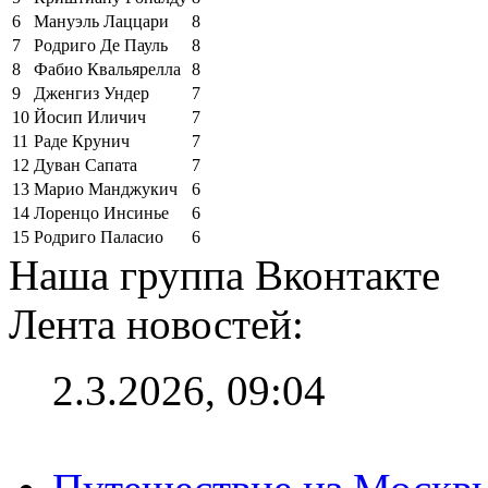
6
Мануэль Лаццари
8
7
Родриго Де Пауль
8
8
Фабио Квальярелла
8
9
Дженгиз Ундер
7
10
Йосип Иличич
7
11
Раде Крунич
7
12
Дуван Сапата
7
13
Марио Манджукич
6
14
Лоренцо Инсинье
6
15
Родриго Паласио
6
Наша группа Вконтакте
Лента новостей:
2.3.2026, 09:04