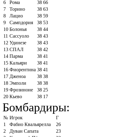
6
Рома
38
66
7
Торино
38
63
8
Лацио
38
59
9
Сампдория
38
53
10
Болонья
38
44
11
Сассуоло
38
43
12
Удинезе
38
43
13
СПАЛ
38
42
14
Парма
38
41
15
Кальяри
38
41
16
Фиорентина
38
41
17
Дженоа
38
38
18
Эмполи
38
38
19
Фрозиноне
38
25
20
Кьево
38
17
Бомбардиры:
№
Игрок
Г
1
Фабио Квальярелла
26
2
Дуван Сапата
23