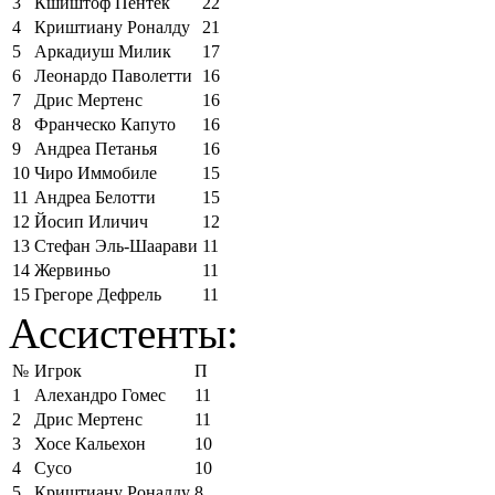
3
Кшиштоф Пёнтек
22
4
Криштиану Роналду
21
5
Аркадиуш Милик
17
6
Леонардо Паволетти
16
7
Дрис Мертенс
16
8
Франческо Капуто
16
9
Андреа Петанья
16
10
Чиро Иммобиле
15
11
Андреа Белотти
15
12
Йосип Иличич
12
13
Стефан Эль-Шаарави
11
14
Жервиньо
11
15
Грегоре Дефрель
11
Ассистенты:
№
Игрок
П
1
Алехандро Гомес
11
2
Дрис Мертенс
11
3
Хосе Кальехон
10
4
Сусо
10
5
Криштиану Роналду
8