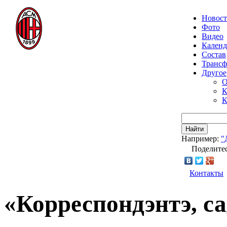
Новос
Фото
Видео
Календ
Состав
Транс
Другое
О
К
К
Найти
Например:
"
Поделитес
Контакты
«Корреспондэнтэ, са