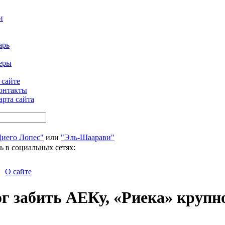
и
арь
еры
 сайте
онтакты
арта сайта
Диего Лопес"
или
"Эль-Шаарави"
ь в социальных сетях:
О сайте
г забить АЕКу, «Риека» крупн