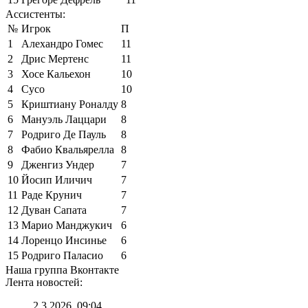
Ассистенты:
№
Игрок
П
1
Алехандро Гомес
11
2
Дрис Мертенс
11
3
Хосе Кальехон
10
4
Сусо
10
5
Криштиану Роналду
8
6
Мануэль Лаццари
8
7
Родриго Де Пауль
8
8
Фабио Квальярелла
8
9
Дженгиз Ундер
7
10
Йосип Иличич
7
11
Раде Крунич
7
12
Дуван Сапата
7
13
Марио Манджукич
6
14
Лоренцо Инсинье
6
15
Родриго Паласио
6
Наша группа Вконтакте
Лента новостей:
2.3.2026, 09:04