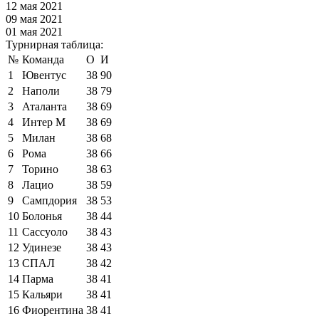
12 мая 2021
09 мая 2021
01 мая 2021
Турнирная таблица:
№
Команда
О
И
1
Ювентус
38
90
2
Наполи
38
79
3
Аталанта
38
69
4
Интер М
38
69
5
Милан
38
68
6
Рома
38
66
7
Торино
38
63
8
Лацио
38
59
9
Сампдория
38
53
10
Болонья
38
44
11
Сассуоло
38
43
12
Удинезе
38
43
13
СПАЛ
38
42
14
Парма
38
41
15
Кальяри
38
41
16
Фиорентина
38
41