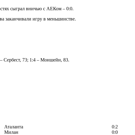
стях сыграл вничью с АЕКом – 0:0.
ева заканчивали игру в меньшинстве.
3 – Сербест, 73; 1:4 – Моншейн, 83.
Аталанта
0:2
Милан
0:0