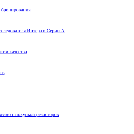
и бронирования
еследователя Интера в Серии А
тии качества
ms
язано с покупкой резисторов