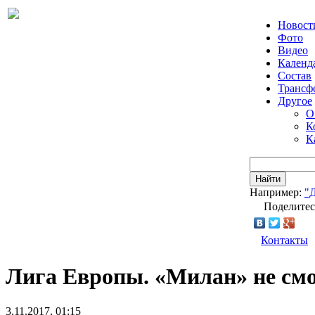
Новост
Фото
Видео
Календ
Состав
Трансф
Другое
О
К
К
Найти
Например:
"
Поделитес
Контакты
Лига Европы. «Милан» не смо
3.11.2017, 01:15