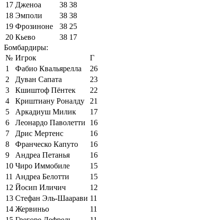
17
Дженоа
38
38
18
Эмполи
38
38
19
Фрозиноне
38
25
20
Кьево
38
17
Бомбардиры:
№
Игрок
Г
1
Фабио Квальярелла
26
2
Дуван Сапата
23
3
Кшиштоф Пёнтек
22
4
Криштиану Роналду
21
5
Аркадиуш Милик
17
6
Леонардо Паволетти
16
7
Дрис Мертенс
16
8
Франческо Капуто
16
9
Андреа Петанья
16
10
Чиро Иммобиле
15
11
Андреа Белотти
15
12
Йосип Иличич
12
13
Стефан Эль-Шаарави
11
14
Жервиньо
11
15
Грегоре Дефрель
11