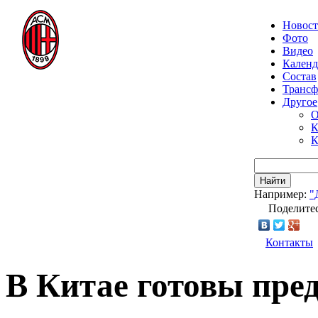
Новос
Фото
Видео
Календ
Состав
Транс
Другое
О
К
К
Найти
Например:
"
Поделитес
Контакты
В Китае готовы пре