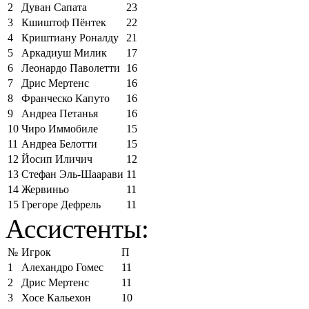
2
Дуван Сапата
23
3
Кшиштоф Пёнтек
22
4
Криштиану Роналду
21
5
Аркадиуш Милик
17
6
Леонардо Паволетти
16
7
Дрис Мертенс
16
8
Франческо Капуто
16
9
Андреа Петанья
16
10
Чиро Иммобиле
15
11
Андреа Белотти
15
12
Йосип Иличич
12
13
Стефан Эль-Шаарави
11
14
Жервиньо
11
15
Грегоре Дефрель
11
Ассистенты:
№
Игрок
П
1
Алехандро Гомес
11
2
Дрис Мертенс
11
3
Хосе Кальехон
10