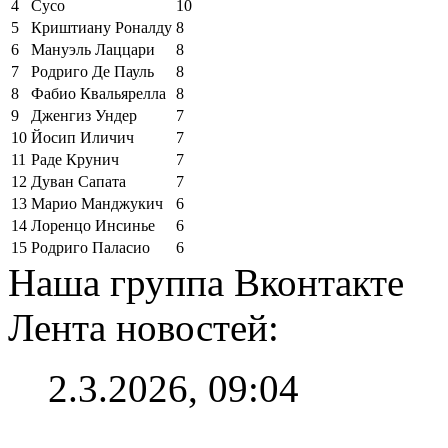
4
Сусо
10
5
Криштиану Роналду
8
6
Мануэль Лаццари
8
7
Родриго Де Пауль
8
8
Фабио Квальярелла
8
9
Дженгиз Ундер
7
10
Йосип Иличич
7
11
Раде Крунич
7
12
Дуван Сапата
7
13
Марио Манджукич
6
14
Лоренцо Инсинье
6
15
Родриго Паласио
6
Наша группа Вконтакте
Лента новостей:
2.3.2026, 09:04