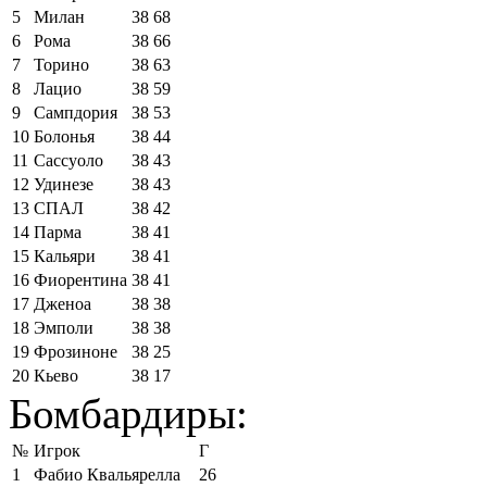
5
Милан
38
68
6
Рома
38
66
7
Торино
38
63
8
Лацио
38
59
9
Сампдория
38
53
10
Болонья
38
44
11
Сассуоло
38
43
12
Удинезе
38
43
13
СПАЛ
38
42
14
Парма
38
41
15
Кальяри
38
41
16
Фиорентина
38
41
17
Дженоа
38
38
18
Эмполи
38
38
19
Фрозиноне
38
25
20
Кьево
38
17
Бомбардиры:
№
Игрок
Г
1
Фабио Квальярелла
26