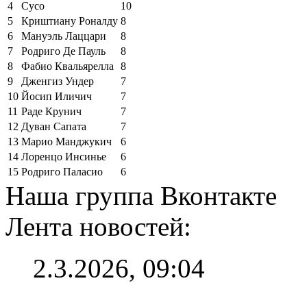
4
Сусо
10
5
Криштиану Роналду
8
6
Мануэль Лаццари
8
7
Родриго Де Пауль
8
8
Фабио Квальярелла
8
9
Дженгиз Ундер
7
10
Йосип Иличич
7
11
Раде Крунич
7
12
Дуван Сапата
7
13
Марио Манджукич
6
14
Лоренцо Инсинье
6
15
Родриго Паласио
6
Наша группа Вконтакте
Лента новостей:
2.3.2026, 09:04