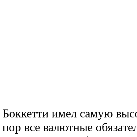
Боккетти имел самую высо
пор все валютные обязател