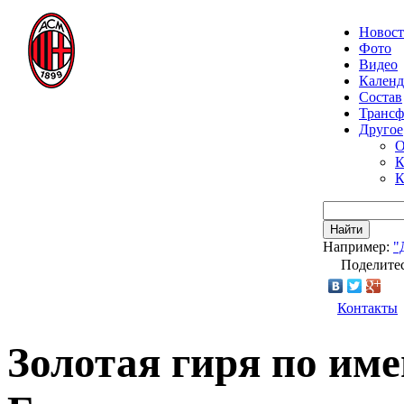
Новос
Фото
Видео
Календ
Состав
Транс
Другое
О
К
К
Найти
Например:
"
Поделитес
Контакты
Золотая гиря по им