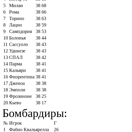
5
Милан
38
68
6
Рома
38
66
7
Торино
38
63
8
Лацио
38
59
9
Сампдория
38
53
10
Болонья
38
44
11
Сассуоло
38
43
12
Удинезе
38
43
13
СПАЛ
38
42
14
Парма
38
41
15
Кальяри
38
41
16
Фиорентина
38
41
17
Дженоа
38
38
18
Эмполи
38
38
19
Фрозиноне
38
25
20
Кьево
38
17
Бомбардиры:
№
Игрок
Г
1
Фабио Квальярелла
26