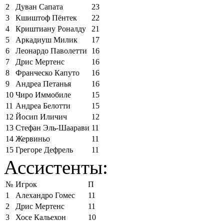
2
Дуван Сапата
23
3
Кшиштоф Пёнтек
22
4
Криштиану Роналду
21
5
Аркадиуш Милик
17
6
Леонардо Паволетти
16
7
Дрис Мертенс
16
8
Франческо Капуто
16
9
Андреа Петанья
16
10
Чиро Иммобиле
15
11
Андреа Белотти
15
12
Йосип Иличич
12
13
Стефан Эль-Шаарави
11
14
Жервиньо
11
15
Грегоре Дефрель
11
Ассистенты:
№
Игрок
П
1
Алехандро Гомес
11
2
Дрис Мертенс
11
3
Хосе Кальехон
10